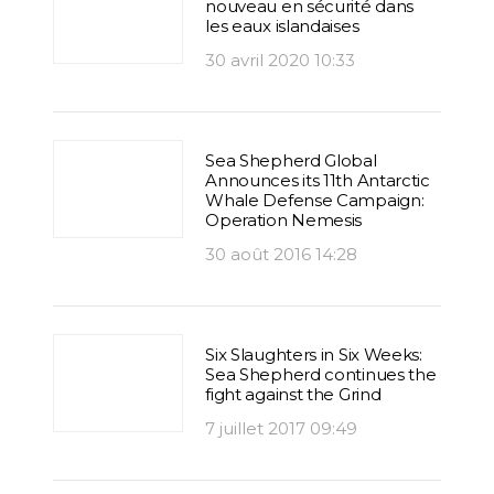
nouveau en sécurité dans
les eaux islandaises
30 avril 2020 10:33
Sea Shepherd Global
Announces its 11th Antarctic
Whale Defense Campaign:
Operation Nemesis
30 août 2016 14:28
Six Slaughters in Six Weeks:
Sea Shepherd continues the
fight against the Grind
7 juillet 2017 09:49