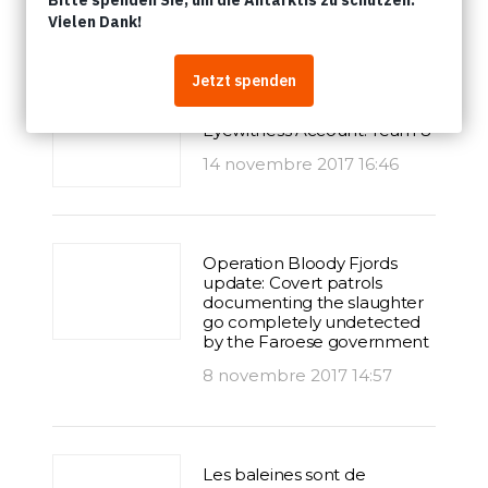
Articles
Operation Bloody Fjords
Eyewitness Account: Team 8
14 novembre 2017 16:46
Operation Bloody Fjords
update: Covert patrols
documenting the slaughter
go completely undetected
by the Faroese government
8 novembre 2017 14:57
Les baleines sont de