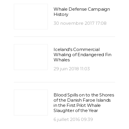
Whale Defense Campaign
History
30 novembre 2017 17:08
Iceland's Commercial
Whaling of Endangered Fin
Whales
29 juin 2018 11:03
Blood Spills on to the Shores
of the Danish Faroe Islands
in the First Pilot Whale
Slaughter of the Year
6 juillet 2016 09:39