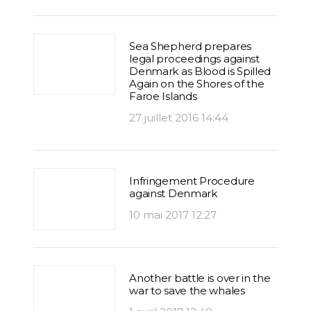
Sea Shepherd prepares
legal proceedings against
Denmark as Blood is Spilled
Again on the Shores of the
Faroe Islands
27 juillet 2016 14:44
Infringement Procedure
against Denmark
10 mai 2017 12:27
Another battle is over in the
war to save the whales