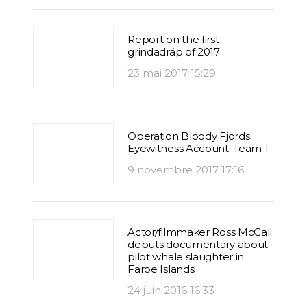
Report on the first
grindadráp of 2017
23 mai 2017 15:29
Operation Bloody Fjords
Eyewitness Account: Team 1
9 novembre 2017 17:16
Actor/filmmaker Ross McCall
debuts documentary about
pilot whale slaughter in
Faroe Islands
24 juin 2016 16:33