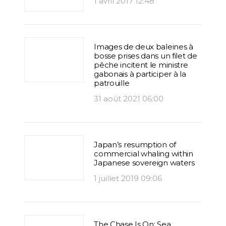
1 avril 2017 12:48
Images de deux baleines à
bosse prises dans un filet de
pêche incitent le ministre
gabonais à participer à la
patrouille
31 août 2021 06:00
Japan’s resumption of
commercial whaling within
Japanese sovereign waters
1 juillet 2019 09:06
The Chase Is On: Sea