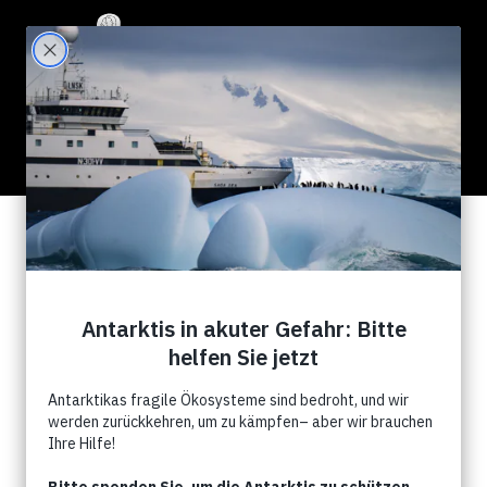
88 Results for "whales"
Search Filter:
Show All
News
Campagnes
Évènements
Commentry