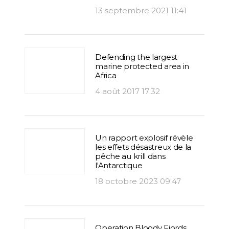
13 septembre 2021 11:41
Defending the largest
marine protected area in
Africa
4 août 2017 17:32
Un rapport explosif révèle
les effets désastreux de la
pêche au krill dans
l'Antarctique
18 octobre 2023 09:47
Operation Bloody Fjords