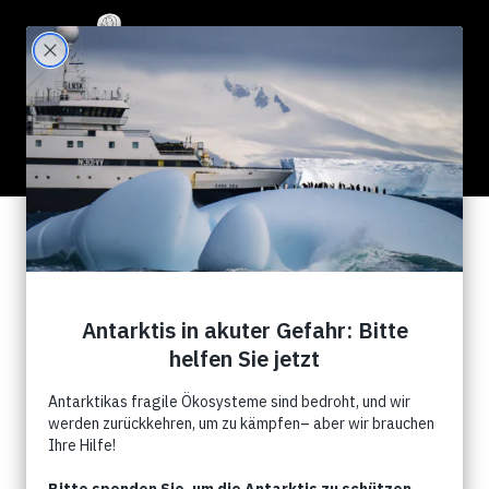
88 Results for "whales"
Search Filter:
Show All
News
Campagnes
Évènements
Commentry