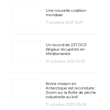
Une nouvelle coalition
mondiale
7 octobre 2021 12:27
Un record de 237 DCP
illégaux récupérés en
Méditerranée
21 octobre 2021 14:47
Notre mission en
Antarctique est reconduite :
Zoom sur la flotte de pêche
industrielle au krill
11 octobre 2023 09:29