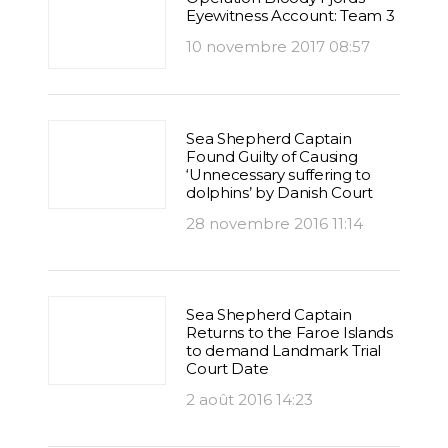
Eyewitness Account: Team 3
10 novembre 2017 08:57
Sea Shepherd Captain
Found Guilty of Causing
‘Unnecessary suffering to
dolphins’ by Danish Court
28 novembre 2016 11:14
Sea Shepherd Captain
Returns to the Faroe Islands
to demand Landmark Trial
Court Date
2 août 2016 14:23