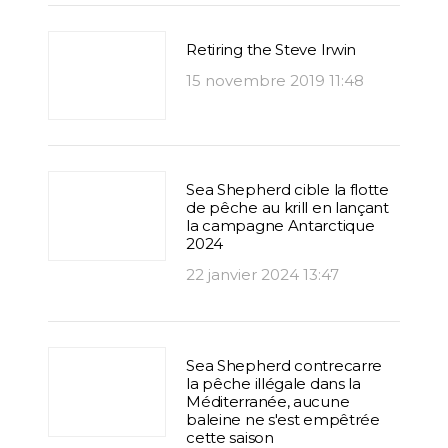
Retiring the Steve Irwin
15 novembre 2019 11:48
Sea Shepherd cible la flotte
de pêche au krill en lançant
la campagne Antarctique
2024
22 janvier 2024 13:47
Sea Shepherd contrecarre
la pêche illégale dans la
Méditerranée, aucune
baleine ne s'est empêtrée
cette saison