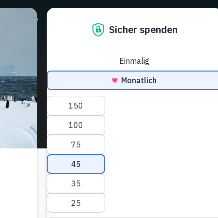
Campagne
Sostienici
News & Eventi
Shop
Donare
 ""