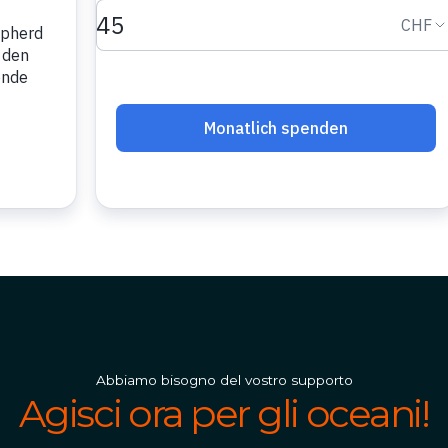
Abbiamo bisogno del vostro supporto
Agisci ora per gli oceani!