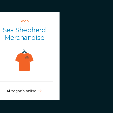
Shop
Sea Shepherd
Merchandise
Al negozio online