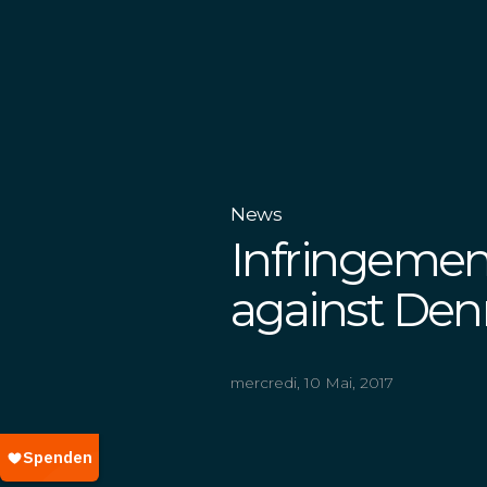
News
Infringemen
against De
mercredi, 10 Mai, 2017