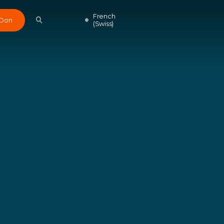
French
Don
(Swiss)