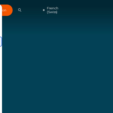
French
Don
(Swiss)