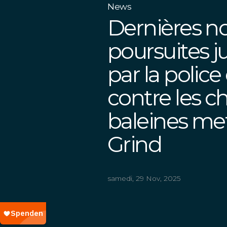
News
Dernières no
poursuites j
par la police
contre les c
baleines met
Grind
samedi, 29 Nov, 2025