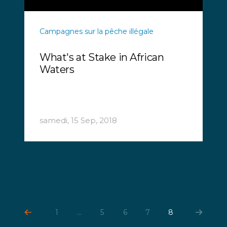
Campagnes sur la pêche illégale
What's at Stake in African
Waters
samedi, 15 Sep, 2018
1
...
5
6
7
8