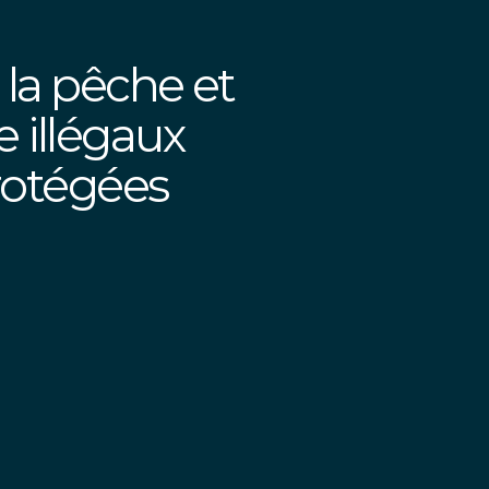
 la pêche et
 illégaux
rotégées