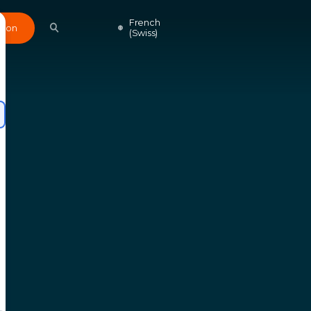
French
Don
(Swiss)