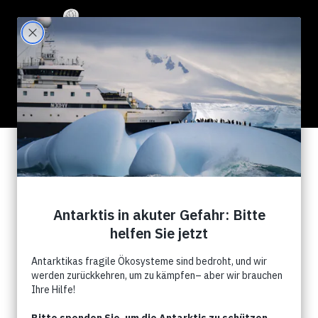
2 Results for "Africa"
Search Filter:
Show All
Notizie
Campagne
Eventi
Commentry