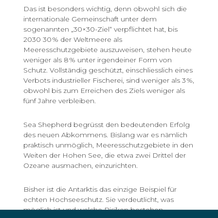
Das ist besonders wichtig, denn obwohl sich die
internationale Gemeinschaft unter dem
sogenannten „30×30-Ziel“ verpflichtet hat, bis
2030 30 % der Weltmeere als
Meeresschutzgebiete auszuweisen, stehen heute
weniger als 8 % unter irgendeiner Form von
Schutz. Vollständig geschützt, einschliesslich eines
Verbots industrieller Fischerei, sind weniger als 3 %,
obwohl bis zum Erreichen des Ziels weniger als
fünf Jahre verbleiben.
Sea Shepherd begrüsst den bedeutenden Erfolg
des neuen Abkommens. Bislang war es nämlich
praktisch unmöglich, Meeresschutzgebiete in den
Weiten der Hohen See, die etwa zwei Drittel der
Ozeane ausmachen, einzurichten.
Bisher ist die Antarktis das einzige Beispiel für
echten Hochseeschutz. Sie verdeutlicht, was
möglich ist und welche Risiken bestehen.