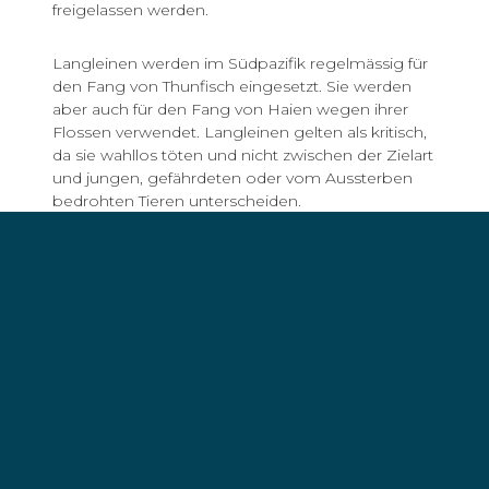
freigelassen werden.
Langleinen werden im Südpazifik regelmässig für
den Fang von Thunfisch eingesetzt. Sie werden
aber auch für den Fang von Haien wegen ihrer
Flossen verwendet. Langleinen gelten als kritisch,
da sie wahllos töten und nicht zwischen der Zielart
und jungen, gefährdeten oder vom Aussterben
bedrohten Tieren unterscheiden.
Die Langleinen waren jeweils an einem Ende mit
einem Messer durchgeschnitten. Die Polizei von
Tuvalu vermutete, dass die Langleinen von der
Besatzung des Fangschiffs durchtrennt worden
waren, um Beweismaterial zu vernichten.
Die Bojen, an denen die Langleinen befestigt
waren, wurden etwa 14 Seemeilen vor den
Gewässern von Tuvalu entdeckt und von dem
Fangschiff
Li Hung Nr. 666
ausgesetzt, das sich in