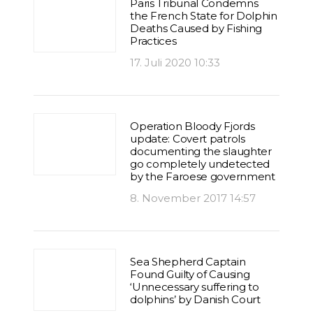
Paris Tribunal Condemns
the French State for Dolphin
Deaths Caused by Fishing
Practices
17. Juli 2020 10:33
Operation Bloody Fjords
update: Covert patrols
documenting the slaughter
go completely undetected
by the Faroese government
8. November 2017 14:57
Sea Shepherd Captain
Found Guilty of Causing
‘Unnecessary suffering to
dolphins’ by Danish Court