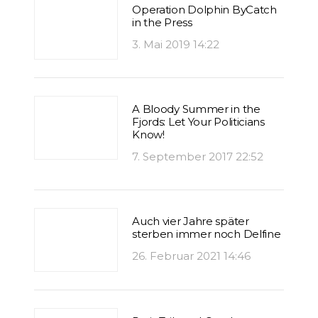
Operation Dolphin ByCatch
in the Press
3. Mai 2019 14:22
A Bloody Summer in the
Fjords: Let Your Politicians
Know!
7. September 2017 22:52
Auch vier Jahre später
sterben immer noch Delfine
26. Februar 2021 14:46