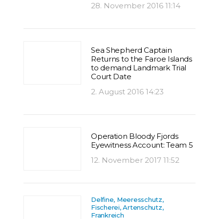
28. November 2016 11:14
Sea Shepherd Captain
Returns to the Faroe Islands
to demand Landmark Trial
Court Date
2. August 2016 14:23
Operation Bloody Fjords
Eyewitness Account: Team 5
12. November 2017 11:52
Delfine, Meeresschutz,
Fischerei, Artenschutz,
Frankreich