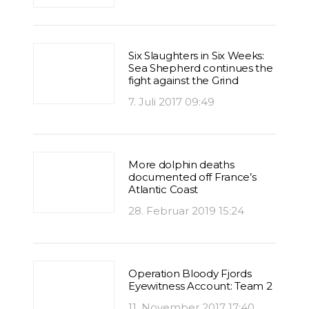
Six Slaughters in Six Weeks:
Sea Shepherd continues the
fight against the Grind
7. Juli 2017 09:49
More dolphin deaths
documented off France’s
Atlantic Coast
28. Februar 2019 15:24
Operation Bloody Fjords
Eyewitness Account: Team 2
11. November 2017 17:40