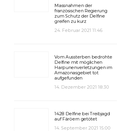
Massnahmen der
französischen Regierung
zum Schutz der Delfine
greifen zu kurz
24. Februar 2021 11:46
Vom Aussterben bedrohte
Delfine mit möglichen
Harpunenverletzungen im
Amazonasgebiet tot
aufgefunden
14. Dezember 2021 18:30
1428 Delfine bei Treibjagd
auf Färöern getötet
14. September 2021 15:00