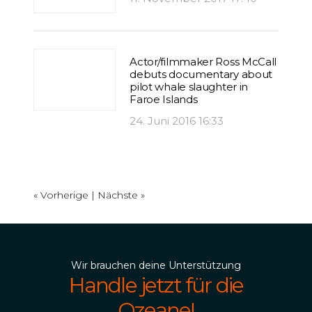
Actor/filmmaker Ross McCall
debuts documentary about
pilot whale slaughter in
Faroe Islands
24. Juni 2016 16:33
« Vorherige |
Nächste »
Wir brauchen deine Unterstützung
Handle jetzt für die
Ozeane!