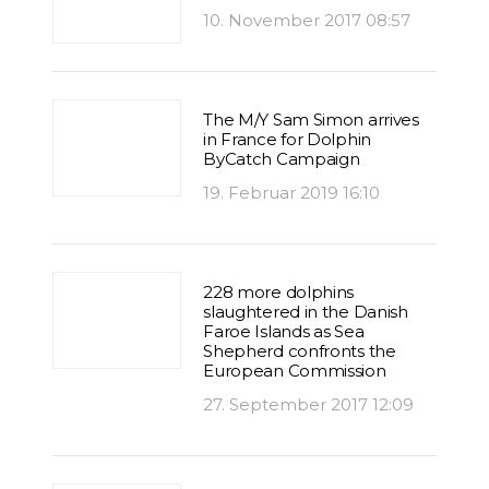
10. November 2017 08:57
The M/Y Sam Simon arrives
in France for Dolphin
ByCatch Campaign
19. Februar 2019 16:10
228 more dolphins
slaughtered in the Danish
Faroe Islands as Sea
Shepherd confronts the
European Commission
27. September 2017 12:09