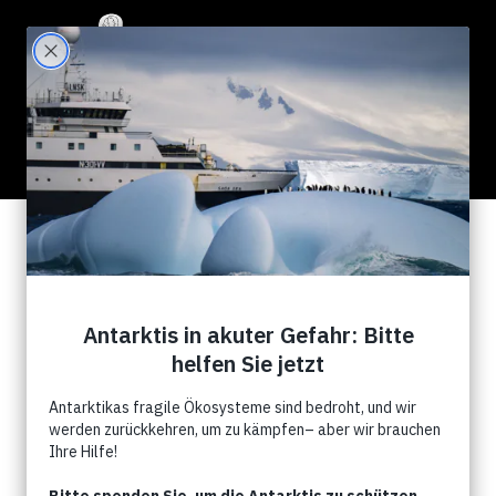
76 Results for "dolphins"
Search Filter:
Show All
News
Kampagnen
Events
Commentry