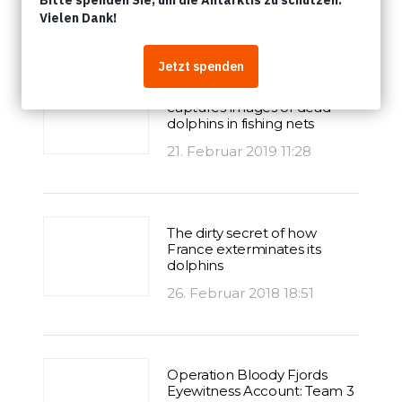
Artikel
The M/Y Sam Simon
captures images of dead
dolphins in fishing nets
21. Februar 2019 11:28
The dirty secret of how
France exterminates its
dolphins
26. Februar 2018 18:51
Operation Bloody Fjords
Eyewitness Account: Team 3