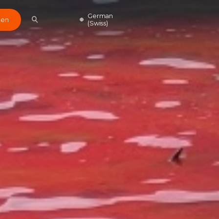
German
den
(Swiss)