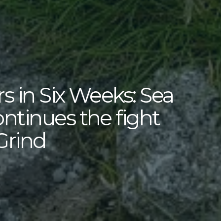
rs in Six Weeks: Sea
ntinues the fight
Grind