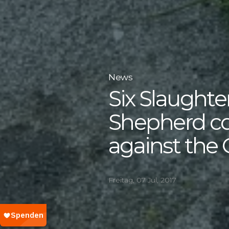
News
Six Slaughte
Shepherd co
against the 
Freitag, 07 Jul, 2017