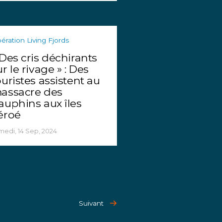
ération Living Fjords
 Des cris déchirants
ur le rivage » : Des
ouristes assistent au
assacre des
auphins aux îles
éroé
medi, 14 Sep, 2024
Suivant