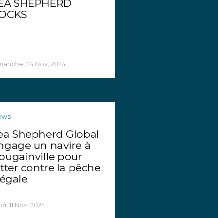
EA SHEPHERD
OCKS
manche, 24 Nov, 2024
ews
ea Shepherd Global
ngage un navire à
ougainville pour
utter contre la pêche
llégale
di, 11 Nov, 2024