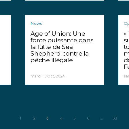
News
Op
Age of Union: Une
«
force puissante dans
s
la lutte de Sea
t
Shepherd contre la
m
pêche illégale
d
F
mardi, 15 Oct, 2024
sa
1
2
3
4
5
6
...
33