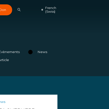
French
Don
(Swiss)
Évènements
News
Article
ews