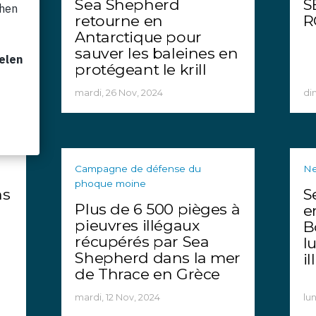
t
Sea Shepherd
S
retourne en
R
Antarctique pour
sauver les baleines en
protégeant le krill
mardi, 26 Nov, 2024
di
Campagne de défense du
N
phoque moine
ns
S
Plus de 6 500 pièges à
e
pieuvres illégaux
B
récupérés par Sea
l
Shepherd dans la mer
i
de Thrace en Grèce
mardi, 12 Nov, 2024
lun