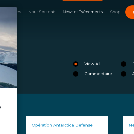
Campagnes
Nous Soutenir
News et Événements
Shop
View All
Commentaire
Opération Antarctica Defense
N