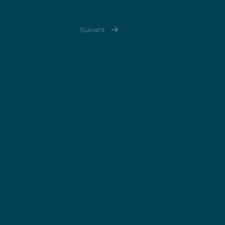
Suivant
Boutique
Articles Sea
Shepherd