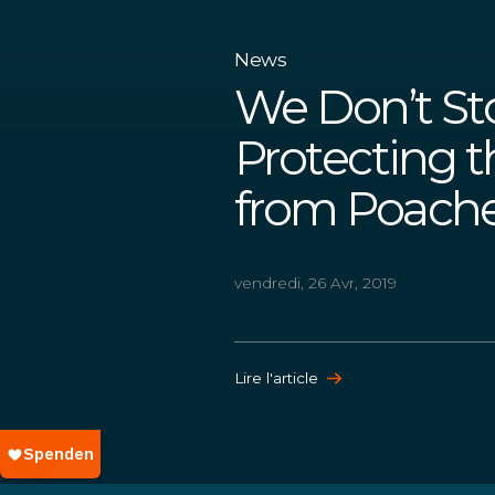
News
We Don’t Sto
Protecting t
from Poache
vendredi, 26 Avr, 2019
Lire l'article