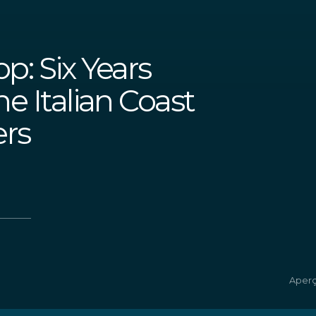
p: Six Years
he Italian Coast
rs
Aper