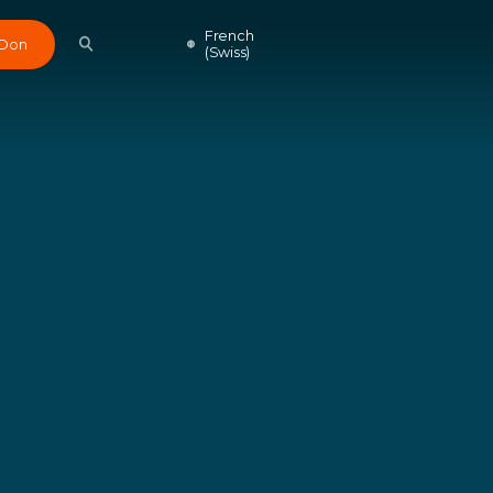
French
Don
(Swiss)