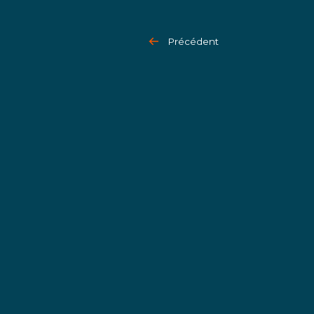
Précédent
Impliquez-vous
Rejoignez-nou