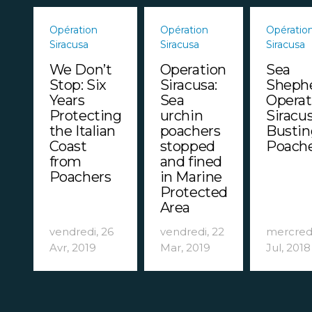
Opération
Opération
Opératio
Siracusa
Siracusa
Siracusa
We Don’t
Operation
Sea
Stop: Six
Siracusa:
Shephe
Years
Sea
Operat
Protecting
urchin
Siracus
the Italian
poachers
Bustin
Coast
stopped
Poach
from
and fined
Poachers
in Marine
Protected
Area
vendredi, 26
vendredi, 22
mercredi
Avr, 2019
Mar, 2019
Jul, 2018