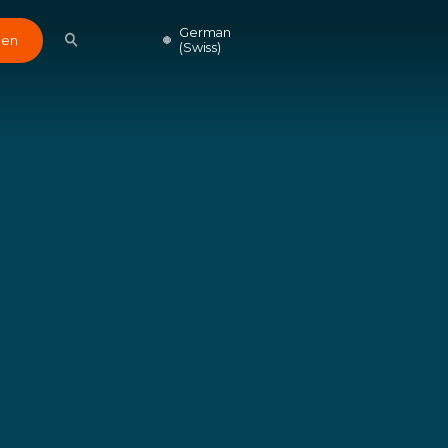
German
den
(Swiss)