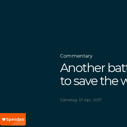
Commentary
Another battl
to save the 
Samstag, 01 Apr, 2017