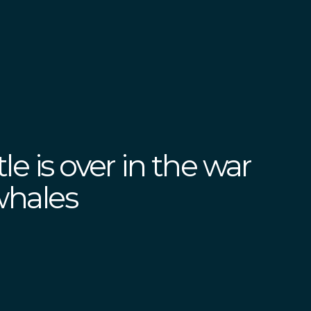
e is over in the war
whales