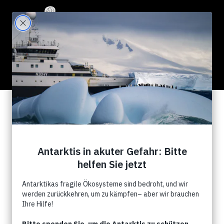
0 Results for ""
Search Filter:
Show All
News
Kampagnen
Events
Commentry