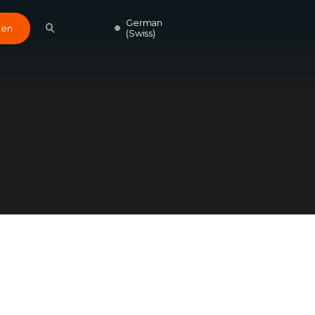
German
den
(Swiss)