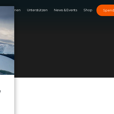
Kampagnen
Unterstützen
News & Events
Shop
Spen
 ""