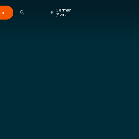
German
den
(Swiss)