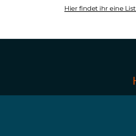
Hier findet ihr eine L
Mitmachen
Bewirb dich jetz