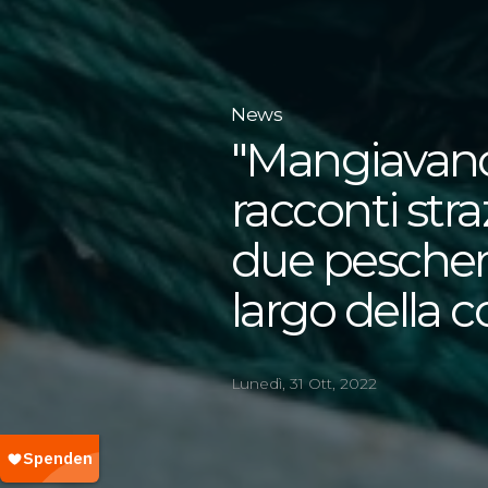
News
"Mangiavano 
racconti stra
due peschere
largo della c
Lunedì, 31 Ott, 2022