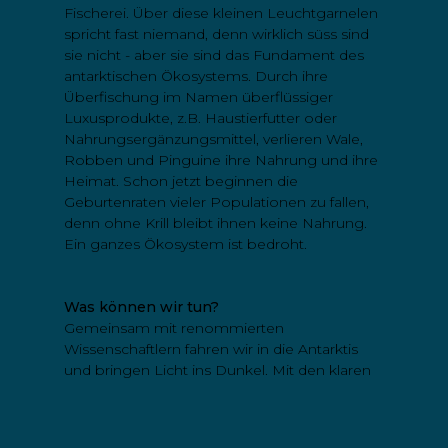
Fischerei. Über diese kleinen Leuchtgarnelen
spricht fast niemand, denn wirklich süss sind
sie nicht - aber sie sind das Fundament des
antarktischen Ökosystems. Durch ihre
Überfischung im Namen überflüssiger
Luxusprodukte, z.B. Haustierfutter oder
Nahrungsergänzungsmittel, verlieren Wale,
Robben und Pinguine ihre Nahrung und ihre
Heimat. Schon jetzt beginnen die
Geburtenraten vieler Populationen zu fallen,
denn ohne Krill bleibt ihnen keine Nahrung.
Ein ganzes Ökosystem ist bedroht.
Was können wir tun?
Gemeinsam mit renommierten
Wissenschaftlern fahren wir in die Antarktis
und bringen Licht ins Dunkel. Mit den klaren
Stimmen der Wissenschaft an unserer Seite
klären wir über die Machenschaften der
zerstörerischen Krillfischerei auf und möchten