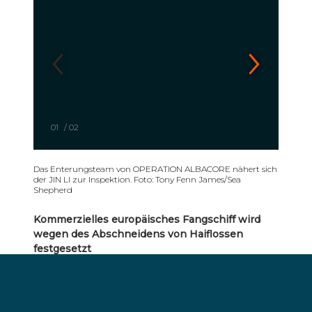
01
/
02
Das Enterungsteam von OPERATION ALBACORE nähert sich
der JIN LI zur Inspektion. Foto: Tony Fenn James/Sea
Shepherd
Kommerzielles europäisches Fangschiff wird
wegen des Abschneidens von Haiflossen
festgesetzt
Nachdem der illegale Fischfang von den
Meeresreservaten Gabuns abgewendet werden