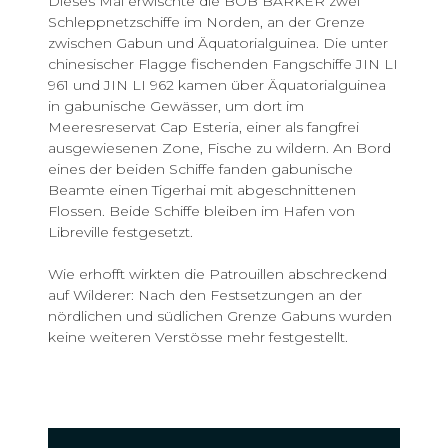
Dieses Mal erwischte die BOB BARKER zwei
Schleppnetzschiffe im Norden, an der Grenze
zwischen Gabun und Äquatorialguinea. Die unter
chinesischer Flagge fischenden Fangschiffe JIN LI
961 und JIN LI 962 kamen über Äquatorialguinea
in gabunische Gewässer, um dort im
Meeresreservat Cap Esteria, einer als fangfrei
ausgewiesenen Zone, Fische zu wildern. An Bord
eines der beiden Schiffe fanden gabunische
Beamte einen Tigerhai mit abgeschnittenen
Flossen. Beide Schiffe bleiben im Hafen von
Libreville festgesetzt.
Wie erhofft wirkten die Patrouillen abschreckend
auf Wilderer: Nach den Festsetzungen an der
nördlichen und südlichen Grenze Gabuns wurden
keine weiteren Verstösse mehr festgestellt.