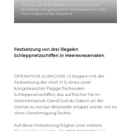
Die Crew der BOB BARKER mit Captain Anteo
Broadfield und gabunischen Marinebeamten Foto:
Flavio Gasperini/Sea Shepherd
Festsetzung von drei illegalen
Schleppnetzschiffen in Meeresreservaten
OPERATION ALBACORE III begann mit der
Festsetzung der HUA YI 5, eines unter
kongolesischer Flagge fischenden
Schleppnetzschiffes, das auf frischer Tat im
Meeresreservat Grand Sud du Gabon an der
Grenze zu Kongo-Brazzaville ertappt wurde, wo es
ohne Genehmigung fischte.
Auf diese Festsetzung folgten zwei weitere.