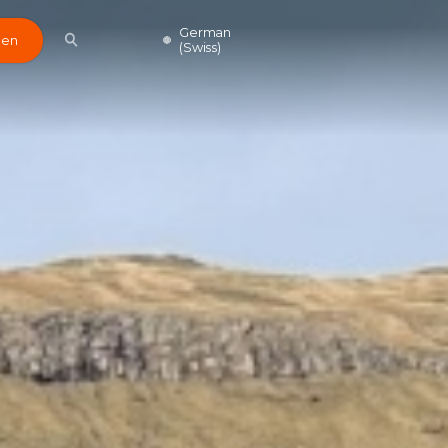
German
den
(Swiss)