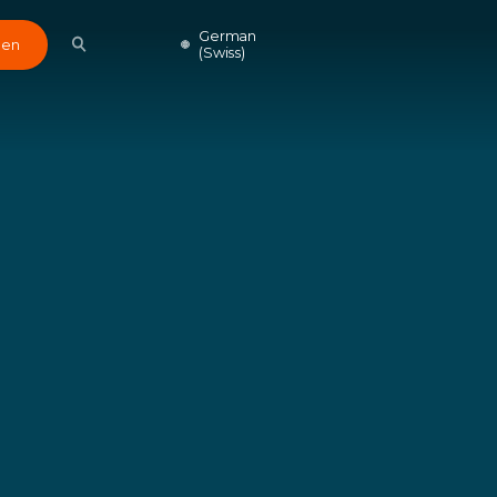
German
den
(Swiss)