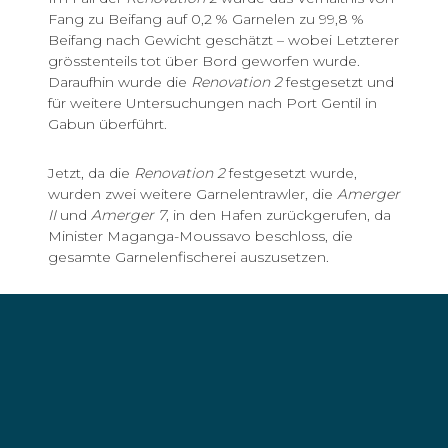
Fang zu Beifang auf 0,2 % Garnelen zu 99,8 %
Beifang nach Gewicht geschätzt – wobei Letzterer
grösstenteils tot über Bord geworfen wurde.
Daraufhin wurde die
Renovation 2
festgesetzt und
für weitere Untersuchungen nach Port Gentil in
Gabun überführt.
Jetzt, da die
Renovation 2
festgesetzt wurde,
wurden zwei weitere Garnelentrawler, die
Amerger
II
und
Amerger 7
, in den Hafen zurückgerufen, da
Minister Maganga-Moussavo beschloss, die
gesamte Garnelenfischerei auszusetzen.
"Ich war erschrocken über
das, was ich an Board der
Renovation 2 gesehen