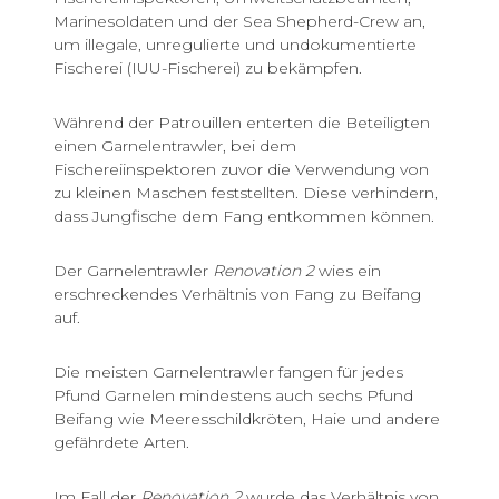
Marinesoldaten und der Sea Shepherd-Crew an,
um illegale, unregulierte und undokumentierte
Fischerei (IUU-Fischerei) zu bekämpfen.
Während der Patrouillen enterten die Beteiligten
einen Garnelentrawler, bei dem
Fischereiinspektoren zuvor die Verwendung von
zu kleinen Maschen feststellten. Diese verhindern,
dass Jungfische dem Fang entkommen können.
Der Garnelentrawler
Renovation 2
wies ein
erschreckendes Verhältnis von Fang zu Beifang
auf.
Die meisten Garnelentrawler fangen für jedes
Pfund Garnelen mindestens auch sechs Pfund
Beifang wie Meeresschildkröten, Haie und andere
gefährdete Arten.
Im Fall der
Renovation 2
wurde das Verhältnis von