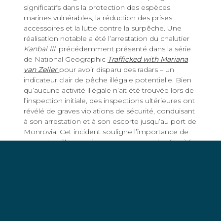
significatifs dans la protection des espèces
marines vulnérables, la réduction des prises
accessoires et la lutte contre la surpêche. Une
réalisation notable a été l’arrestation du chalutier
Kanbal III
, précédemment présenté dans la série
de National Geographic
Trafficked with Mariana
van Zeller
pour avoir disparu des radars – un
indicateur clair de pêche illégale potentielle. Bien
qu’aucune activité illégale n’ait été trouvée lors de
l’inspection initiale, des inspections ultérieures ont
révélé de graves violations de sécurité, conduisant
à son arrestation et à son escorte jusqu’au port de
Monrovia. Cet incident souligne l’importance de
nos patrouilles continues pour assurer la sécurité
maritime et faire respecter les réglementations.
Défense côtière de la Sierra Leone
Début 2023, après l’arrestation de trois chalutiers
pour pêche illégale,
plus de 70 navires
se sont
repliés au port après avoir appris nos patrouilles à