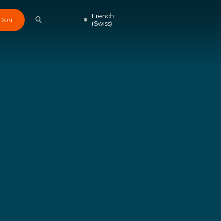
French
Don
(Swiss)