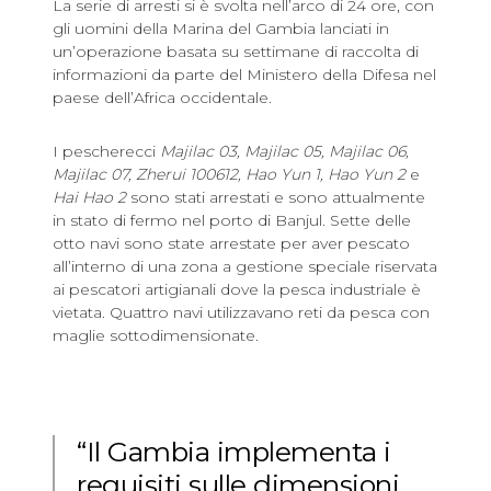
La serie di arresti si è svolta nell’arco di 24 ore, con
gli uomini della Marina del Gambia lanciati in
un’operazione basata su settimane di raccolta di
informazioni da parte del Ministero della Difesa nel
paese dell’Africa occidentale.
I pescherecci
Majilac 03, Majilac 05, Majilac 06,
Majilac 07, Zherui 100612, Hao Yun 1, Hao Yun 2
e
Hai Hao 2
sono stati arrestati e sono attualmente
in stato di fermo nel porto di Banjul. Sette delle
otto navi sono state arrestate per aver pescato
all’interno di una zona a gestione speciale riservata
ai pescatori artigianali dove la pesca industriale è
vietata. Quattro navi utilizzavano reti da pesca con
maglie sottodimensionate.
“Il Gambia implementa i
requisiti sulle dimensioni