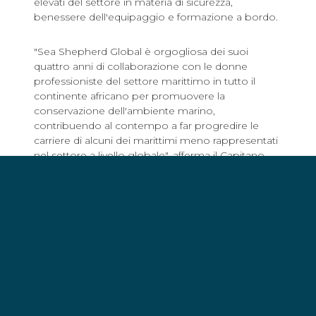
elevati del settore in materia di sicurezza,
benessere dell'equipaggio e formazione a bordo.
"Sea Shepherd Global è orgogliosa dei suoi
quattro anni di collaborazione con le donne
professioniste del settore marittimo in tutto il
continente africano per promuovere la
conservazione dell'ambiente marino,
contribuendo al contempo a far progredire le
carriere di alcuni dei marittimi meno rappresentati
nel settore a livello globale", afferma il Capitano
Peter Hammarstedt, direttore delle campagne di
Sea Shepherd Global. "L'iniziativa è il risultato di
connessioni stabilite tra Sea Shepherd Global e
African Women in Maritime (WiMA) durante l'Africa
Blue Economy Forum organizzato da Leila Ben
Hassen in Tunisia nel 2019, e il suo ulteriore
sviluppo ed espansione è ora possibile grazie al
generoso sostegno della Lloyd's Register
Foundation".