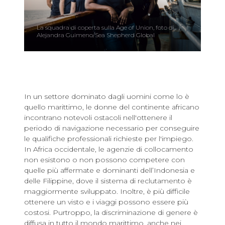
La squadra di coperta sulla Age of Union, foto di
Alejandra Guimeno/Sea Shepherd Global
In un settore dominato dagli uomini come lo è
quello marittimo, le donne del continente africano
incontrano notevoli ostacoli nell'ottenere il
periodo di navigazione necessario per conseguire
le qualifiche professionali richieste per l'impiego.
In Africa occidentale, le agenzie di collocamento
non esistono o non possono competere con
quelle più affermate e dominanti dell’Indonesia e
delle Filippine, dove il sistema di reclutamento è
maggiormente sviluppato. Inoltre, è più difficile
ottenere un visto e i viaggi possono essere più
costosi. Purtroppo, la discriminazione di genere è
diffusa in tutto il mondo marittimo, anche nei