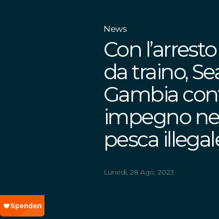
News
Con l’arresto
da traino, Se
Gambia conf
impegno nel
pesca illegal
Lunedì, 28 Ago, 2023