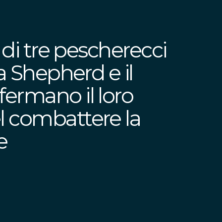
 di tre pescherecci
a Shepherd e il
ermano il loro
 combattere la
e