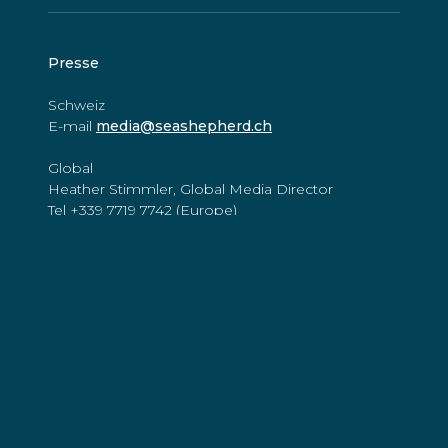
Presse
Schweiz
E-mail
media@seashepherd.ch
Global
Heather Stimmler, Global Media Director
Tel +339 7719 7742 (Europe)
E-mail
media@seashepherdglobal.org
Spenden
E-mail
donate@seashepherd.ch
Bankverbindung