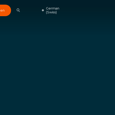
German
den
(Swiss)