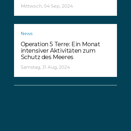
Mittwoch, 04 Sep, 2024
News
Operation 5 Terre: Ein Monat
intensiver Aktivitäten zum
Schutz des Meeres
Samstag, 31 Aug, 2024
Kommentar
Können innovative
Unternehmen das Problem der
Geisterfischerei im Mittelmeer
lösen?