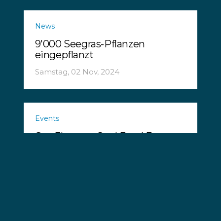
News
9'000 Seegras-Pflanzen
eingepflanzt
Samstag, 02 Nov, 2024
Events
Sea Flavors – Soul Food E-
Booklet jetzt erhältlich
Samstag, 19 Okt, 2024
News