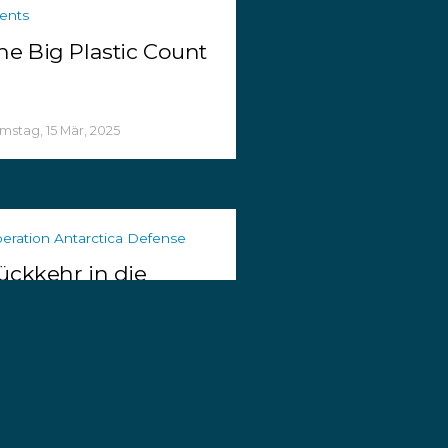
ents
he Big Plastic Count
mstag, 15 Mär, 2025
eration Antarctica Defense
ückkehr in die
ntarktis
enstag, 26 Nov, 2024