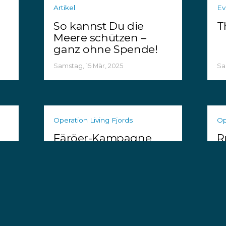
Artikel
Ev
So kannst Du die
T
Meere schützen –
ganz ohne Spende!
Samstag, 15 Mär, 2025
Sa
Operation Living Fjords
Op
Färöer-Kampagne
R
geht in nächste
A
Runde
Montag, 20 Jan, 2025
Di