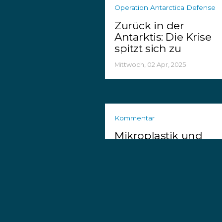
Operation Antarctica Defense
Zurück in der
Antarktis: Die Krise
spitzt sich zu
Mittwoch, 02 Apr, 2025
Kommentar
Mikroplastik und
Fischerei: Ein
Teufelskreis
Dienstag, 18 Feb, 2025