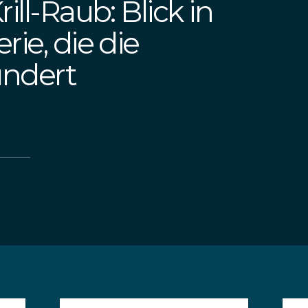
ill-Raub: Blick in
rie, die die
ündert