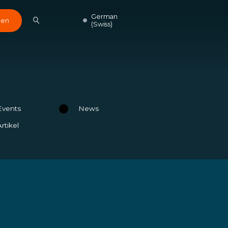
German
den
(Swiss)
Events
News
Artikel