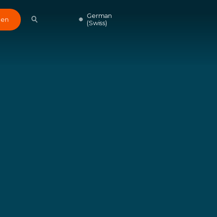
German
den
(Swiss)