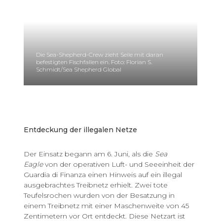
Die Sea-Shepherd-Crew zieht Seile mit daran
befestigten Fischfallen ein. Foto: Florian S.
Schmidt/Sea Shepherd Global
Entdeckung der illegalen Netze
Der Einsatz begann am 6. Juni, als die
Sea
Eagle
von der operativen Luft- und Seeeinheit der
Guardia di Finanza einen Hinweis auf ein illegal
ausgebrachtes Treibnetz erhielt. Zwei tote
Teufelsrochen wurden von der Besatzung in
einem Treibnetz mit einer Maschenweite von 45
Zentimetern vor Ort entdeckt. Diese Netzart ist