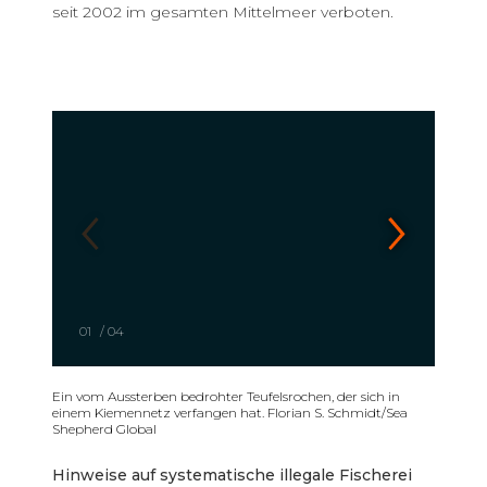
seit 2002 im gesamten Mittelmeer verboten.
01
/
04
Ein vom Aussterben bedrohter Teufelsrochen, der sich in
einem Kiemennetz verfangen hat. Florian S. Schmidt/Sea
Shepherd Global
Hinweise auf systematische illegale Fischerei