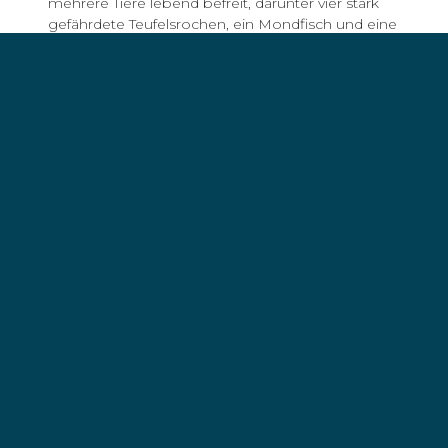
mehrere Tiere lebend befreit, darunter vier stark
gefährdete Teufelsrochen, ein Mondfisch und eine
Unechte Karettschildkröte. Die Besitzer der Netze
konnten bisher nicht ermittelt werden.
01
/
03
Die italienische Küstenwache überwacht die
Beschlagnahmung illegaler Langleinen und Haken. Foto: