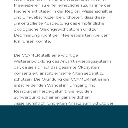
Meerestieren zu einer erheblichen Zunahme der
Fischereiaktivitäten in der Region. Wissenschaftler
und Umweltschützer befürchteten, dass diese
unkontrollierte Ausbeutung das empfindliche
ökologische Gleichgewicht stören und zur
Dezimierung wichtiger Meerestierarten wie dem
Krill führen könnte.
Die CCAMLR stellt eine wichtige
Weiterentwicklung des Antarktis-Vertragssystems
dar, da sie sich auf das gesamte Ökosystem
konzentriert, anstatt einzelne Arten separat zu
schützen. Die Gründung der CCAMLR hat einen
entscheidenden Wandel im Umgang mit
Ressourcen herbeigeführt. Sie legt den
Schwerpunkt auf einen ganzheitlichen,
wissenschaftlich fundierten Ansatz zum Schutz der
Meeresfauna und -flora und soll sicherstellen, dass
alle menschlichen Aktivitäten in der Antarktis,
einschliesslich der Fischerei, nachhaltig sind, um
die ökologische Integrität der Region für künftige