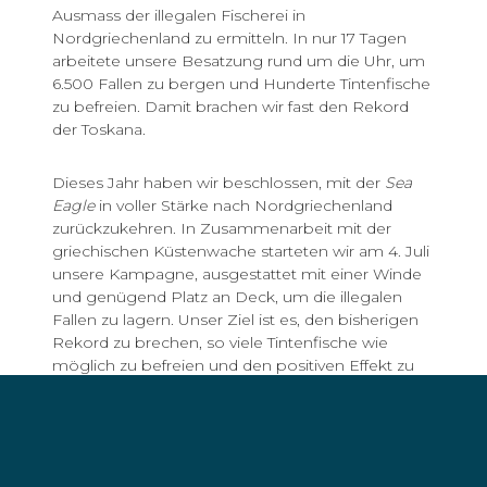
Ausmass der illegalen Fischerei in
Nordgriechenland zu ermitteln. In nur 17 Tagen
arbeitete unsere Besatzung rund um die Uhr, um
6.500 Fallen zu bergen und Hunderte Tintenfische
zu befreien. Damit brachen wir fast den Rekord
der Toskana.
Dieses Jahr haben wir beschlossen, mit der
Sea
Eagle
in voller Stärke nach Nordgriechenland
zurückzukehren. In Zusammenarbeit mit der
griechischen Küstenwache starteten wir am 4. Juli
unsere Kampagne, ausgestattet mit einer Winde
und genügend Platz an Deck, um die illegalen
Fallen zu lagern. Unser Ziel ist es, den bisherigen
Rekord zu brechen, so viele Tintenfische wie
möglich zu befreien und den positiven Effekt zu
wiederholen, den wir im Kampf gegen die illegale
Fischerei in Italien erzielt haben. Langfristig wollen
wir dafür sorgen, dass es keine Fallen mehr gibt.