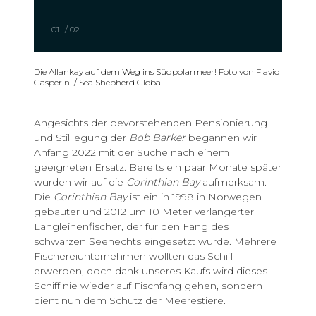
01
/
02
Die Allankay auf dem Weg ins Südpolarmeer! Foto von Flavio
Gasperini / Sea Shepherd Global.
Angesichts der bevorstehenden Pensionierung
und Stilllegung der
Bob Barker
begannen wir
Anfang 2022 mit der Suche nach einem
geeigneten Ersatz. Bereits ein paar Monate später
wurden wir auf die
Corinthian Bay
aufmerksam.
Die
Corinthian Bay
ist ein in 1998 in Norwegen
gebauter und 2012 um 10 Meter verlängerter
Langleinenfischer, der für den Fang des
schwarzen Seehechts eingesetzt wurde. Mehrere
Fischereiunternehmen wollten das Schiff
erwerben, doch dank unseres Kaufs wird dieses
Schiff nie wieder auf Fischfang gehen, sondern
dient nun dem Schutz der Meerestiere.