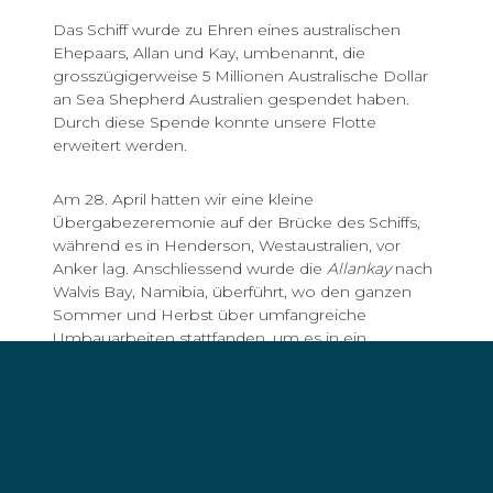
Das Schiff wurde zu Ehren eines australischen
Ehepaars, Allan und Kay, umbenannt, die
grosszügigerweise 5 Millionen Australische Dollar
an Sea Shepherd Australien gespendet haben.
Durch diese Spende konnte unsere Flotte
erweitert werden.
Am 28. April hatten wir eine kleine
Übergabezeremonie auf der Brücke des Schiffs,
während es in Henderson, Westaustralien, vor
Anker lag. Anschliessend wurde die
Allankay
nach
Walvis Bay, Namibia, überführt, wo den ganzen
Sommer und Herbst über umfangreiche
Umbauarbeiten stattfanden, um es in ein
Meeresschutzschiff umzuwandeln. Die gesamte
Fangausrüstung und die Verarbeitungsgeräte
wurden entfernt, die Angelschnüre wurden an
örtliche Künstler gespendet.
Die
Allankay
ist 54,5 Meter lang und hat eine