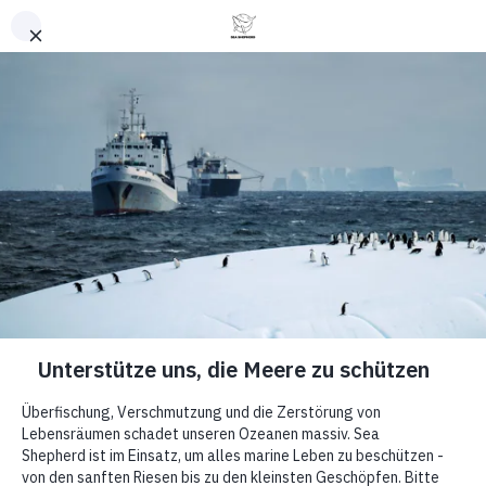
Nach oben
News
Sea
Shepherd
erneuert
Partnerschaft