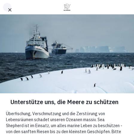
Nach oben
News
Werde aktiv
und hilf uns,
die
Krillfischerei