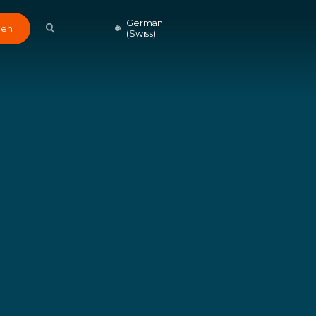
German
den
(Swiss)