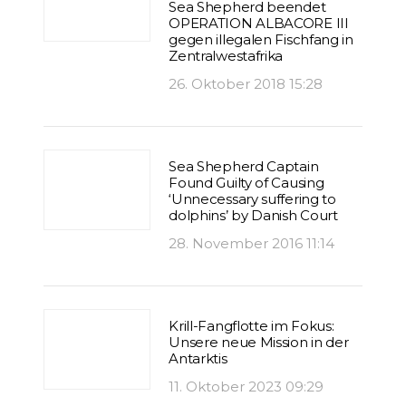
Sea Shepherd beendet
OPERATION ALBACORE III
gegen illegalen Fischfang in
Zentralwestafrika
26. Oktober 2018 15:28
Sea Shepherd Captain
Found Guilty of Causing
‘Unnecessary suffering to
dolphins’ by Danish Court
28. November 2016 11:14
Krill-Fangflotte im Fokus:
Unsere neue Mission in der
Antarktis
11. Oktober 2023 09:29