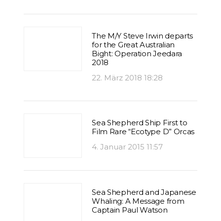
The M/Y Steve Irwin departs
for the Great Australian
Bight: Operation Jeedara
2018
22. März 2018 18:28
Sea Shepherd Ship First to
Film Rare “Ecotype D” Orcas
4. Januar 2015 11:57
Sea Shepherd and Japanese
Whaling: A Message from
Captain Paul Watson