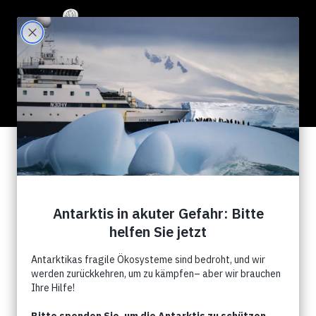
111 Results for "whales"
Search Filter:
Show All
News
Kampagnen
Events
Commentry