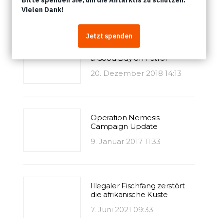
Artikel
Why a Calm Day on Patrol is
a Good Day on Patrol
20. Dezember 2018 14:13
Operation Nemesis
Campaign Update
9. Januar 2017 11:33
Illegaler Fischfang zerstört
die afrikanische Küste
7. Juni 2021 09:33