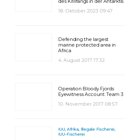
des Krillfangs in der Antarktis
18. Oktober 2023 09:47
Defending the largest
marine protected area in
Africa
4. August 2017 17:32
Operation Bloody Fjords
Eyewitness Account: Team 3
10. November 2017 08:57
IUU, Afrika, Illegale Fischerei,
IUU-Fischerei