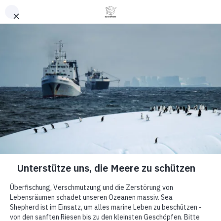
Nach oben
Operation Antarctica
Defense 2026
Sea Shepherd
kehrt
angesichts der
zunehmenden